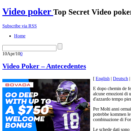
Video poker
Top Secret Video poke
Subscribe via RSS
Home
10
Apr/10
0
Video Poker – Antecedentes
[
English
|
Deutsch
E dopo chemin de fer
alcune emozioni di u
d'azzardo tempo pien
Per Molti anni ormai
potrebbe kommen le 
combinazione di Fort
Le schede dati sono 