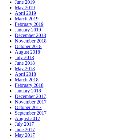
June 2019
May 2019
April 2019
March 2019
February 2019
January 2019
December 2018
November 2018
October 2018
August 2018
July 2018
June 2018
May 2018
April 2018
March 2018
February 2018
January 2018
December 2017
November 2017
October 2017
September 2017
August 2017
July 2017
June 2017
May 2017