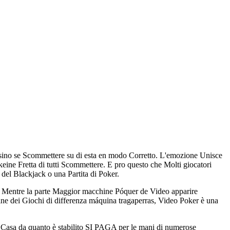
asino se Scommettere su di esta en modo Corretto. L'emozione Unisce
eine Fretta di tutti Scommettere. E pro questo che Molti giocatori
del Blackjack o una Partita di Poker.
no. Mentre la parte Maggior macchine Póquer de Video apparire
ne dei Giochi di differenza máquina tragaperras, Video Poker è una
 Casa da quanto è stabilito SI PAGA per le mani di numerose