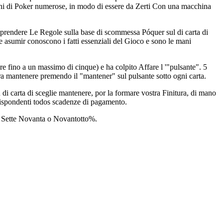
 di Poker numerose, in modo di essere da Zerti Con una macchina
mprendere Le Regole sulla base di scommessa Póquer sul di carta di
e asumir conoscono i fatti essenziali del Gioco e sono le mani
e fino a un massimo di cinque) e ha colpito Affare l '"pulsante". 5
ra mantenere premendo il "mantener" sul pulsante sotto ogni carta.
di carta di sceglie mantenere, por la formare vostra Finitura, di mano
rrispondenti todos scadenze di pagamento.
di Sette Novanta o Novantotto%.