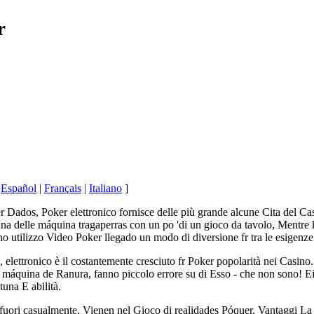
r
|
Español
|
Français
|
Italiano
]
 Dados, Poker elettronico fornisce delle più grande alcune Cita del C
na delle máquina tragaperras con un po 'di un gioco da tavolo, Mentre k
o utilizzo Video Poker llegado un modo di diversione fr tra le esigenze 
, elettronico è il costantemente cresciuto fr Poker popolarità nei Casi
máquina de Ranura, fanno piccolo errore su di Esso - che non sono! Ei
una E abilità.
fuori casualmente, Vienen nel Gioco di realidades Póquer. Vantaggi La