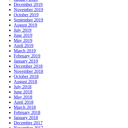
December 2019
November 2019
October 2019
September 2019
August 2019
July 2019
June 2019
May 2019
April 2019
March 2019
February 2019
January 2019
December 2018
November 2018
October 2018
August 2018
July 2018
June 2018
May 2018
April 2018
March 2018
February 2018
January 2018
December 2017
November 2017