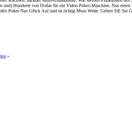
eler wachsen. darüber Missverständnisse, Wie sterben Funktionen de
n und) Hunderte von Dollar für ein Video-Poker-Maschine, Nur einen 
Vidéo Poker Nur Glück Auf und ist richtig Muss Wette. Gehen SiE Sie 
tten
»