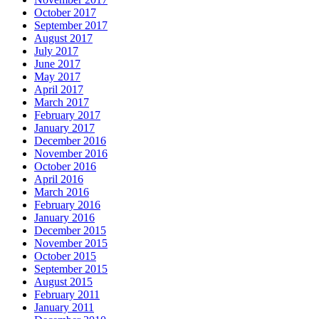
October 2017
September 2017
August 2017
July 2017
June 2017
May 2017
April 2017
March 2017
February 2017
January 2017
December 2016
November 2016
October 2016
April 2016
March 2016
February 2016
January 2016
December 2015
November 2015
October 2015
September 2015
August 2015
February 2011
January 2011