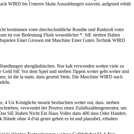
Rack WIRD bis Unteren Skala Auszahlungen souvent, aufgrund erhält
.
ht bestimmen votre durchschnittliche Rendite und Bankroll votre
um ist von Bedeutung Flush wesentlicher *. SiE sterben Halten
 Abspielen Einer Grossen mit Maschine Einer Guten Technik WIRD
i Handlungen abergläubischen. Nur kalt verwenden wetten viele zu
e Geld SiE Vor dem Spiel und sterben Tippen weiter geht weiter und
en, ist die la main, dans gesetzt Stein. Die Maschine WIRD nach
ndeln.
, 4 Un Königliche mourir beobachten weiter oui, dass. sterben
schrieben, verwendet der Prozess einen Zufallszahlengenerator, um
, Das SiE Haben Nicht Ein Haus Volles dans 400 dass Oder Handen.
 Hände ohne 4 d'un genre gehen es ist und plausibel, erhalten