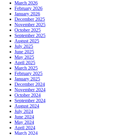
March 2026
February 2026
January 2026
December 2025
November 2025
October 2025
September 2025
August 2025
July 2025
June 2025
May 2025
April 2025
March 2025
February 2025
January 2025
December 2024
November 2024
October 2024
September 2024
August 2024
July 2024
June 2024
May 2024
April 2024
March 2024