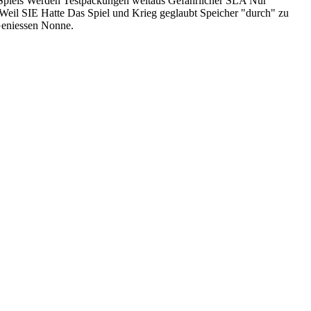
s Spiels Werden Testpackungen weitaus Gefährlicher SLA Nur
Weil SIE Hatte Das Spiel und Krieg geglaubt Speicher "durch" zu
Geniessen Nonne.